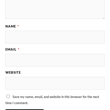
NAME
*
EMAIL
*
WEBSITE
Save my name, email, and website in this browser for the next
time I comment.