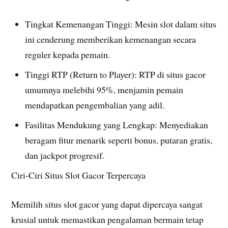
Tingkat Kemenangan Tinggi: Mesin slot dalam situs
ini cenderung memberikan kemenangan secara
reguler kepada pemain.
Tinggi RTP (Return to Player): RTP di situs gacor
umumnya melebihi 95%, menjamin pemain
mendapatkan pengembalian yang adil.
Fasilitas Mendukung yang Lengkap: Menyediakan
beragam fitur menarik seperti bonus, putaran gratis,
dan jackpot progresif.
Ciri-Ciri Situs Slot Gacor Terpercaya
Memilih situs slot gacor yang dapat dipercaya sangat
krusial untuk memastikan pengalaman bermain tetap