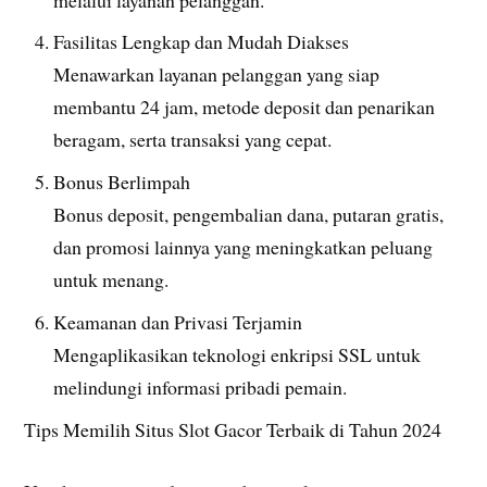
Fasilitas Lengkap dan Mudah Diakses
Menawarkan layanan pelanggan yang siap
membantu 24 jam, metode deposit dan penarikan
beragam, serta transaksi yang cepat.
Bonus Berlimpah
Bonus deposit, pengembalian dana, putaran gratis,
dan promosi lainnya yang meningkatkan peluang
untuk menang.
Keamanan dan Privasi Terjamin
Mengaplikasikan teknologi enkripsi SSL untuk
melindungi informasi pribadi pemain.
Tips Memilih Situs Slot Gacor Terbaik di Tahun 2024