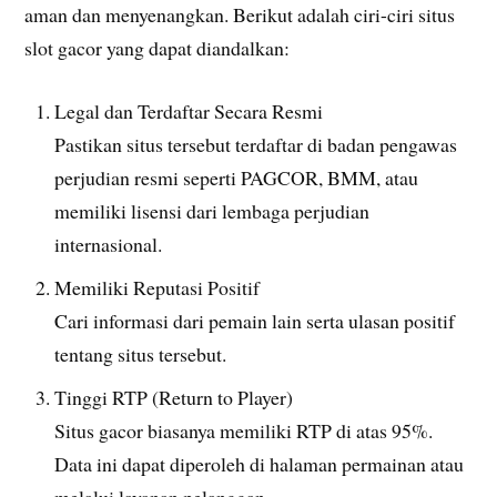
aman dan menyenangkan. Berikut adalah ciri-ciri situs
slot gacor yang dapat diandalkan:
Legal dan Terdaftar Secara Resmi
Pastikan situs tersebut terdaftar di badan pengawas
perjudian resmi seperti PAGCOR, BMM, atau
memiliki lisensi dari lembaga perjudian
internasional.
Memiliki Reputasi Positif
Cari informasi dari pemain lain serta ulasan positif
tentang situs tersebut.
Tinggi RTP (Return to Player)
Situs gacor biasanya memiliki RTP di atas 95%.
Data ini dapat diperoleh di halaman permainan atau
melalui layanan pelanggan.