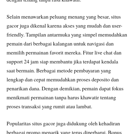
Selain menawarkan peluang menang yang besar, situs
gacor juga dikenal karena akses yang mudah dan user-
friendly. Tampilan antarmuka yang simpel memudahkan
pemain dari berbagai kalangan untuk navigasi dan
memilih permainan favorit mereka. Fitur live chat dan
support 24 jam siap membantu jika terdapat kendala
saat bermain. Berbagai metode pembayaran yang
lengkap dan cepat memudahkan proses deposito dan
penarikan dana. Dengan demikian, pemain dapat fokus
menikmati permainan tanpa harus khawatir tentang
proses transaksi yang rumit atau lambat.
Popularitas situs gacor juga didukung oleh kehadiran
berbagai promo menarik yang terus diperbarui. Bonus