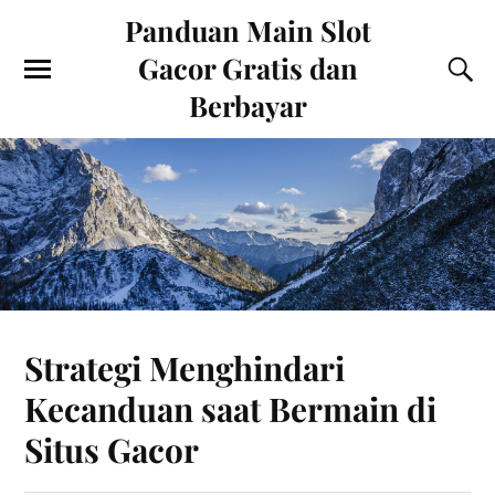
Panduan Main Slot
Gacor Gratis dan
Berbayar
Strategi Menghindari
Kecanduan saat Bermain di
Situs Gacor