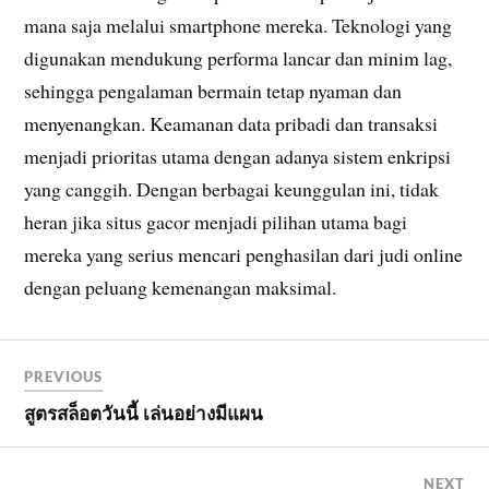
mana saja melalui smartphone mereka. Teknologi yang
digunakan mendukung performa lancar dan minim lag,
sehingga pengalaman bermain tetap nyaman dan
menyenangkan. Keamanan data pribadi dan transaksi
menjadi prioritas utama dengan adanya sistem enkripsi
yang canggih. Dengan berbagai keunggulan ini, tidak
heran jika situs gacor menjadi pilihan utama bagi
mereka yang serius mencari penghasilan dari judi online
dengan peluang kemenangan maksimal.
PREVIOUS
สูตรสล็อตวันนี้ เล่นอย่างมีแผน
NEXT