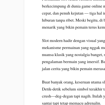
berkecimpung di dunia game online 
cepat, dan penuh kejutan — tiga hal in
hiburan tanpa ribet. Meski begitu, di 
menarik yang bikin pemain terus kemb
Slot modern hadir dengan visual yang 
mekanisme permainan yang nggak mono
nuansa klasik yang nostalgia banget
pengalaman bermain yang imersif. B
jalan cerita yang bikin pemain merasa
Buat banyak orang, keseruan utama s
Detik-detik sebelum simbol terakhir t
crush—deg-degan tapi nagih. Itulah 
santai tapi tetap memacu adrenalin.