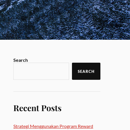
Search
SEARCH
Recent Posts
Strategi Menggunakan Program Reward