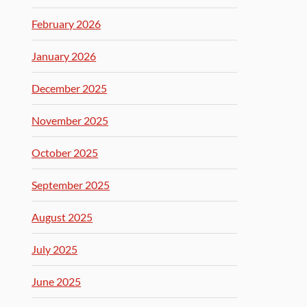
February 2026
January 2026
December 2025
November 2025
October 2025
September 2025
August 2025
July 2025
June 2025