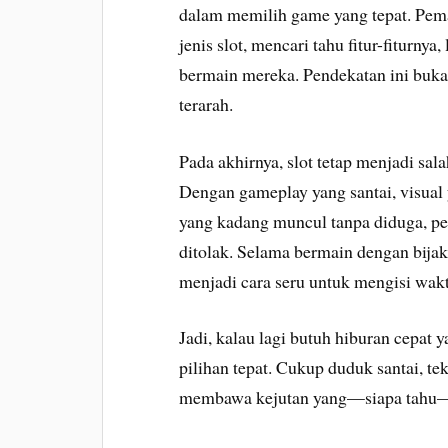
dalam memilih game yang tepat. Pem
jenis slot, mencari tahu fitur-fiturn
bermain mereka. Pendekatan ini bukan
terarah.
Pada akhirnya, slot tetap menjadi sal
Dengan gameplay yang santai, visua
yang kadang muncul tanpa diduga, p
ditolak. Selama bermain dengan bijak
menjadi cara seru untuk mengisi wakt
Jadi, kalau lagi butuh hiburan cepat 
pilihan tepat. Cukup duduk santai, te
membawa kejutan yang—siapa tahu—j