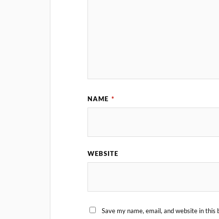
NAME
*
WEBSITE
Save my name, email, and website in this 