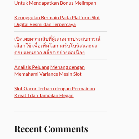
Untuk Mendapatkan Bonus Melimpah
Keunggulan Bermain Pada Platform Slot
Digital Resmi dan Terpercaya
เปิดเผยความลับที่ผู้เล่นมากประสบการณ์
เลือกใช้ เพื่อเพิ่มโอกาสรับโบนัสและผล
ตอบแทนจาก สล็อต อย่างต่อเนื่อง
Analisis Peluang Menang dengan
Memahami Variance Mesin Slot
Slot Gacor Terbaru dengan Permainan
Kreatif dan Tampilan Elegan
Recent Comments