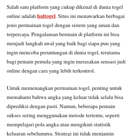
Salah satu platform yang cukup dikenal di dunia togel
haitogel
online adalah
. Situs ini menawarkan berbagai
jenis permainan togel dengan sistem yang aman dan
terpercaya. Pengalaman bermain di platform ini bisa
menjadi langkah awal yang baik bagi siapa pun yang
ingin mencoba peruntungan di dunia togel, terutama
bagi pemain pemula yang ingin merasakan sensasi judi
online dengan cara yang lebih terkontrol.
Untuk memenangkan permainan togel, penting untuk
memahami bahwa angka yang keluar tidak selalu bisa
diprediksi dengan pasti. Namun, beberapa pemain
sukses sering menggunakan metode tertentu, seperti
mempelajari pola angka atau mengikuti statistik
keluaran sebelumnya. Strategi ini tidak menjamin