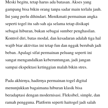
Meski begitu, tetap harus ada batasan. Akses yang
gampang bisa bikin orang tanpa sadar main terlalu jauh.
Ini yang perlu dihindari. Menikmati permainan angka
seperti togel itu sah-sah aja selama tetap disikapi
sebagai hiburan, bukan sebagai sumber penghasilan.
Kontrol diri, batas modal, dan kesadaran adalah tiga hal
wajib biar aktivitas ini tetap fun dan nggak berubah jadi
beban. Apalagi sifat permainan peluang seperti ini
sangat mengandalkan keberuntungan, jadi jangan
sampai ekspektasi ketinggian malah bikin stres.
Pada akhirnya, hadirnya permainan togel digital
menunjukkan bagaimana hiburan klasik bisa
beradaptasi dengan modernisasi. Fleksibel, simple, dan
ramah pengguna. Platform seperti haitogel jadi salah