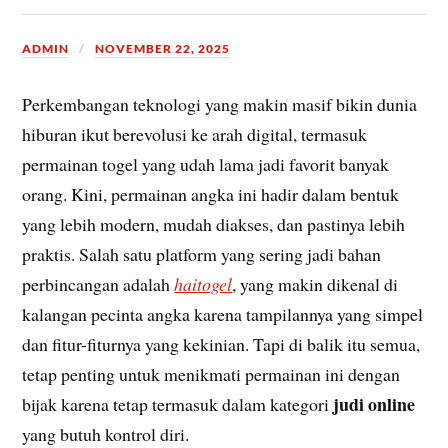
ADMIN
NOVEMBER 22, 2025
Perkembangan teknologi yang makin masif bikin dunia
hiburan ikut berevolusi ke arah digital, termasuk
permainan togel yang udah lama jadi favorit banyak
orang. Kini, permainan angka ini hadir dalam bentuk
yang lebih modern, mudah diakses, dan pastinya lebih
praktis. Salah satu platform yang sering jadi bahan
perbincangan adalah
haitogel
, yang makin dikenal di
kalangan pecinta angka karena tampilannya yang simpel
dan fitur-fiturnya yang kekinian. Tapi di balik itu semua,
tetap penting untuk menikmati permainan ini dengan
judi online
bijak karena tetap termasuk dalam kategori
yang butuh kontrol diri.