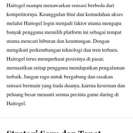
Haitogel mampu menawarkan sensasi berbeda dari
kompetitornya. Keunggulan fitur dan kemudahan akses
melalui Haitogel login menjadi faktor utama mengapa
banyak pengguna memilih platform ini sebagai tempat
utama mencari hiburan dan keuntungan. Dengan
mengikuti perkembangan teknologi dan tren terbaru,
Haitogel terus memperkuat posisinya di pasar,
memastikan setiap pengguna mendapatkan pengalaman
terbaik. Jangan ragu untuk bergabung dan rasakan
sensasi bermain yang tiada duanya, karena keseruan dan
peluang besar menanti semua pecinta game daring di
Haitogel.