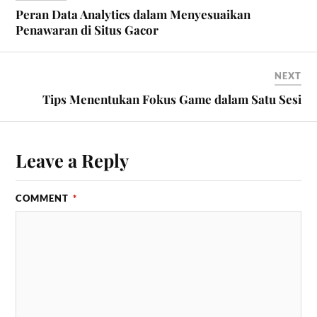
Peran Data Analytics dalam Menyesuaikan
Penawaran di Situs Gacor
NEXT
Tips Menentukan Fokus Game dalam Satu Sesi
Leave a Reply
COMMENT
*