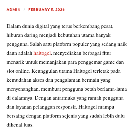
ADMIN
FEBRUARY 5, 2026
Dalam dunia digital yang terus berkembang pesat,
hiburan daring menjadi kebutuhan utama banyak
pengguna. Salah satu platform populer yang sedang naik
daun adalah
haitogel
, menyediakan berbagai fitur
menarik untuk memanjakan para penggemar game dan
slot online. Keunggulan utama Haitogel terletak pada
kemudahan akses dan pengalaman bermain yang
menyenangkan, membuat pengguna betah berlama-lama
di dalamnya. Dengan antarmuka yang ramah pengguna
dan layanan pelanggan responsif, Haitogel mampu
bersaing dengan platform sejenis yang sudah lebih dulu
dikenal luas.