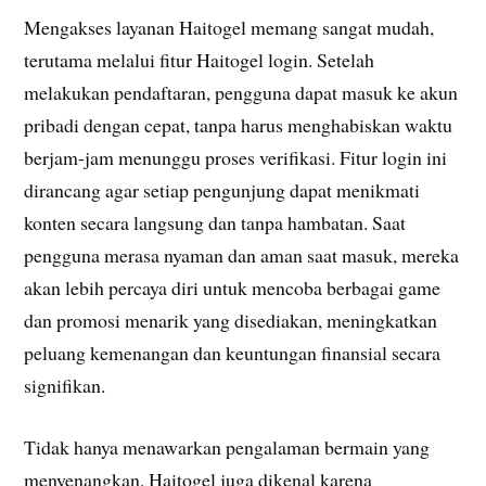
Mengakses layanan Haitogel memang sangat mudah,
terutama melalui fitur Haitogel login. Setelah
melakukan pendaftaran, pengguna dapat masuk ke akun
pribadi dengan cepat, tanpa harus menghabiskan waktu
berjam-jam menunggu proses verifikasi. Fitur login ini
dirancang agar setiap pengunjung dapat menikmati
konten secara langsung dan tanpa hambatan. Saat
pengguna merasa nyaman dan aman saat masuk, mereka
akan lebih percaya diri untuk mencoba berbagai game
dan promosi menarik yang disediakan, meningkatkan
peluang kemenangan dan keuntungan finansial secara
signifikan.
Tidak hanya menawarkan pengalaman bermain yang
menyenangkan, Haitogel juga dikenal karena