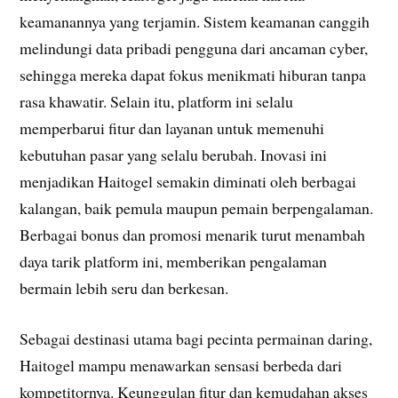
keamanannya yang terjamin. Sistem keamanan canggih
melindungi data pribadi pengguna dari ancaman cyber,
sehingga mereka dapat fokus menikmati hiburan tanpa
rasa khawatir. Selain itu, platform ini selalu
memperbarui fitur dan layanan untuk memenuhi
kebutuhan pasar yang selalu berubah. Inovasi ini
menjadikan Haitogel semakin diminati oleh berbagai
kalangan, baik pemula maupun pemain berpengalaman.
Berbagai bonus dan promosi menarik turut menambah
daya tarik platform ini, memberikan pengalaman
bermain lebih seru dan berkesan.
Sebagai destinasi utama bagi pecinta permainan daring,
Haitogel mampu menawarkan sensasi berbeda dari
kompetitornya. Keunggulan fitur dan kemudahan akses