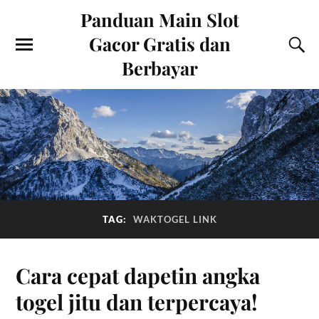
Panduan Main Slot
Gacor Gratis dan
Berbayar
TAG:
WAKTOGEL LINK
Cara cepat dapetin angka
togel jitu dan terpercaya!