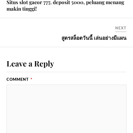
Situs slot gacor 777, deposit 5000, peluang menang
makin tinggi!
NEXT
สูตรสล็อตวันนี้ เล่นอย่างมีแผน
Leave a Reply
COMMENT
*