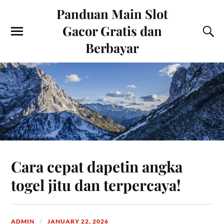
Panduan Main Slot
Gacor Gratis dan
Berbayar
Cara cepat dapetin angka
togel jitu dan terpercaya!
ADMIN
JANUARY 22, 2026