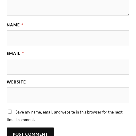
NAME
*
EMAIL
*
WEBSITE
Save my name, email, and website in this browser for the next
time I comment.