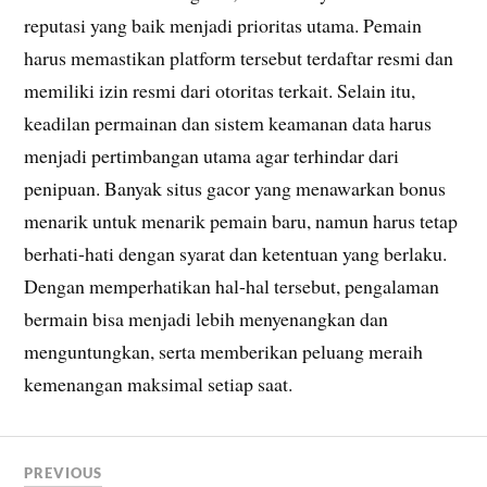
reputasi yang baik menjadi prioritas utama. Pemain
harus memastikan platform tersebut terdaftar resmi dan
memiliki izin resmi dari otoritas terkait. Selain itu,
keadilan permainan dan sistem keamanan data harus
menjadi pertimbangan utama agar terhindar dari
penipuan. Banyak situs gacor yang menawarkan bonus
menarik untuk menarik pemain baru, namun harus tetap
berhati-hati dengan syarat dan ketentuan yang berlaku.
Dengan memperhatikan hal-hal tersebut, pengalaman
bermain bisa menjadi lebih menyenangkan dan
menguntungkan, serta memberikan peluang meraih
kemenangan maksimal setiap saat.
PREVIOUS