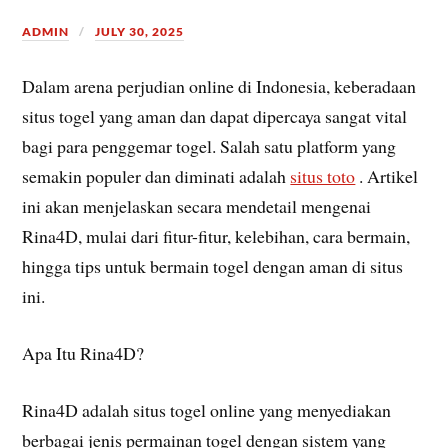
ADMIN
JULY 30, 2025
Dalam arena perjudian online di Indonesia, keberadaan
situs togel yang aman dan dapat dipercaya sangat vital
bagi para penggemar togel. Salah satu platform yang
semakin populer dan diminati adalah
situs toto
. Artikel
ini akan menjelaskan secara mendetail mengenai
Rina4D, mulai dari fitur-fitur, kelebihan, cara bermain,
hingga tips untuk bermain togel dengan aman di situs
ini.
Apa Itu Rina4D?
Rina4D adalah situs togel online yang menyediakan
berbagai jenis permainan togel dengan sistem yang