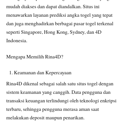
mudah diakses dan dapat diandalkan. Situs ini
menawarkan layanan prediksi angka togel yang tepat
dan juga menghadirkan berbagai pasar togel terkenal
seperti Singapore, Hong Kong, Sydney, dan 4D
Indonesia.
Mengapa Memilih Rina4D?
Keamanan dan Kepercayaan
Rina4D dikenal sebagai salah satu situs togel dengan
sistem keamanan yang canggih. Data pengguna dan
transaksi keuangan terlindungi oleh teknologi enkripsi
terbaru, sehingga pengguna merasa aman saat
melakukan deposit maupun penarikan.