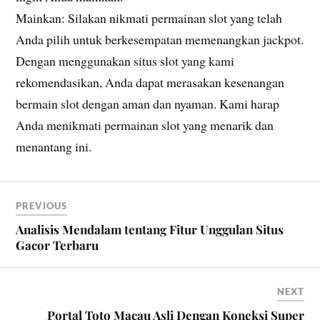
Mainkan: Silakan nikmati permainan slot yang telah
Anda pilih untuk berkesempatan memenangkan jackpot.
Dengan menggunakan situs slot yang kami
rekomendasikan, Anda dapat merasakan kesenangan
bermain slot dengan aman dan nyaman. Kami harap
Anda menikmati permainan slot yang menarik dan
menantang ini.
PREVIOUS
Analisis Mendalam tentang Fitur Unggulan Situs
Gacor Terbaru
NEXT
Portal Toto Macau Asli Dengan Koneksi Super