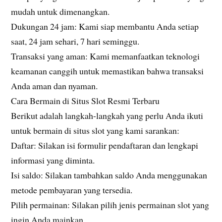
mudah untuk dimenangkan.
Dukungan 24 jam: Kami siap membantu Anda setiap
saat, 24 jam sehari, 7 hari seminggu.
Transaksi yang aman: Kami memanfaatkan teknologi
keamanan canggih untuk memastikan bahwa transaksi
Anda aman dan nyaman.
Cara Bermain di Situs Slot Resmi Terbaru
Berikut adalah langkah-langkah yang perlu Anda ikuti
untuk bermain di situs slot yang kami sarankan:
Daftar: Silakan isi formulir pendaftaran dan lengkapi
informasi yang diminta.
Isi saldo: Silakan tambahkan saldo Anda menggunakan
metode pembayaran yang tersedia.
Pilih permainan: Silakan pilih jenis permainan slot yang
ingin Anda mainkan.