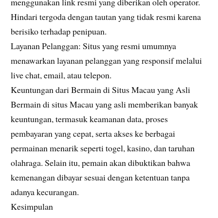
menggunakan link resmi yang diberikan oleh operator.
Hindari tergoda dengan tautan yang tidak resmi karena
berisiko terhadap penipuan.
Layanan Pelanggan: Situs yang resmi umumnya
menawarkan layanan pelanggan yang responsif melalui
live chat, email, atau telepon.
Keuntungan dari Bermain di Situs Macau yang Asli
Bermain di situs Macau yang asli memberikan banyak
keuntungan, termasuk keamanan data, proses
pembayaran yang cepat, serta akses ke berbagai
permainan menarik seperti togel, kasino, dan taruhan
olahraga. Selain itu, pemain akan dibuktikan bahwa
kemenangan dibayar sesuai dengan ketentuan tanpa
adanya kecurangan.
Kesimpulan