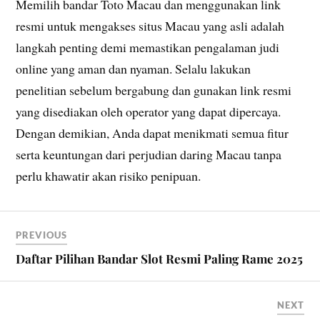
Memilih bandar Toto Macau dan menggunakan link
resmi untuk mengakses situs Macau yang asli adalah
langkah penting demi memastikan pengalaman judi
online yang aman dan nyaman. Selalu lakukan
penelitian sebelum bergabung dan gunakan link resmi
yang disediakan oleh operator yang dapat dipercaya.
Dengan demikian, Anda dapat menikmati semua fitur
serta keuntungan dari perjudian daring Macau tanpa
perlu khawatir akan risiko penipuan.
PREVIOUS
Daftar Pilihan Bandar Slot Resmi Paling Rame 2025
NEXT