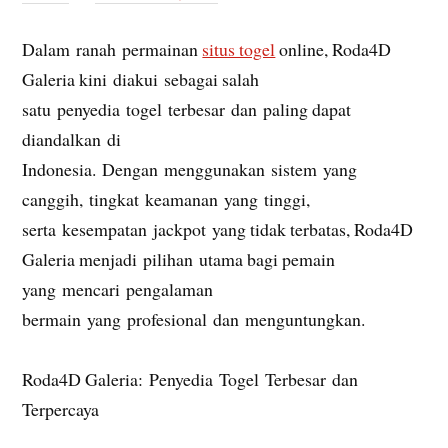
Dalam ranah permainan
situs togel
online, Roda4D
Galeria kini diakui sebagai salah
satu penyedia togel terbesar dan paling dapat
diandalkan di
Indonesia. Dengan menggunakan sistem yang
canggih, tingkat keamanan yang tinggi,
serta kesempatan jackpot yang tidak terbatas, Roda4D
Galeria menjadi pilihan utama bagi pemain
yang mencari pengalaman
bermain yang profesional dan menguntungkan.
Roda4D Galeria: Penyedia Togel Terbesar dan
Terpercaya