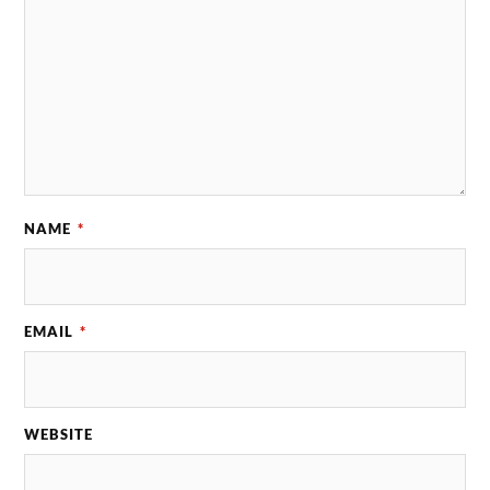
NAME
*
EMAIL
*
WEBSITE