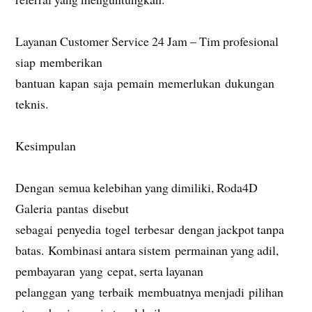
Layanan Customer Service 24 Jam – Tim profesional
siap memberikan
bantuan kapan saja pemain memerlukan dukungan
teknis.
Kesimpulan
Dengan semua kelebihan yang dimiliki, Roda4D
Galeria pantas disebut
sebagai penyedia togel terbesar dengan jackpot tanpa
batas. Kombinasi antara sistem permainan yang adil,
pembayaran yang cepat, serta layanan
pelanggan yang terbaik membuatnya menjadi pilihan