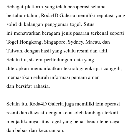
Sebagai platform yang telah beroperasi selama
bertahun-tahun, Roda4D Galeria memiliki reputasi yang
solid di kalangan penggemar togel. Situs
ini menawarkan beragam jenis pasaran terkenal seperti
Togel Hongkong, Singapore, Sydney, Macau, dan
Taiwan, dengan hasil yang selalu resmi dan adil.
Selain itu, sistem perlindungan data yang
diterapkan memanfaatkan teknologi enkripsi canggih,
memastikan seluruh informasi pemain aman
dan bersifat rahasia.
Selain itu, Roda4D Galeria juga memiliki izin operasi
resmi dan diawasi dengan ketat oleh lembaga terkait,
menjadikannya situs togel yang benar-benar tepercaya
dan bebas dari kecurangan.