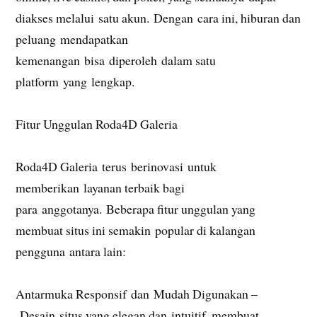
diakses melalui satu akun. Dengan cara ini, hiburan dan
peluang mendapatkan
kemenangan bisa diperoleh dalam satu
platform yang lengkap.
Fitur Unggulan Roda4D Galeria
Roda4D Galeria terus berinovasi untuk
memberikan layanan terbaik bagi
para anggotanya. Beberapa fitur unggulan yang
membuat situs ini semakin popular di kalangan
pengguna antara lain:
Antarmuka Responsif dan Mudah Digunakan –
Desain situs yang elegan dan intuitif, membuat