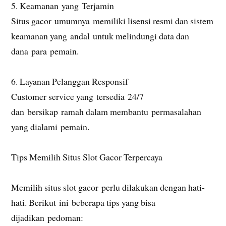
5. Keamanan yang Terjamin
Situs gacor umumnya memiliki lisensi resmi dan sistem
keamanan yang andal untuk melindungi data dan
dana para pemain.
6. Layanan Pelanggan Responsif
Customer service yang tersedia 24/7
dan bersikap ramah dalam membantu permasalahan
yang dialami pemain.
Tips Memilih Situs Slot Gacor Terpercaya
Memilih situs slot gacor perlu dilakukan dengan hati-
hati. Berikut ini beberapa tips yang bisa
dijadikan pedoman: