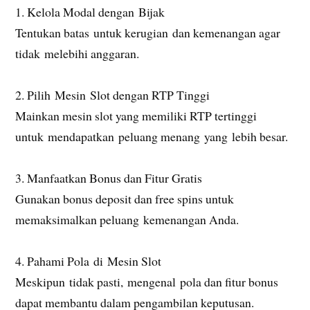
1. Kelola Modal dengan Bijak
Tentukan batas untuk kerugian dan kemenangan agar
tidak melebihi anggaran.
2. Pilih Mesin Slot dengan RTP Tinggi
Mainkan mesin slot yang memiliki RTP tertinggi
untuk mendapatkan peluang menang yang lebih besar.
3. Manfaatkan Bonus dan Fitur Gratis
Gunakan bonus deposit dan free spins untuk
memaksimalkan peluang kemenangan Anda.
4. Pahami Pola di Mesin Slot
Meskipun tidak pasti, mengenal pola dan fitur bonus
dapat membantu dalam pengambilan keputusan.