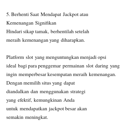
5. Berhenti Saat Mendapat Jackpot atau
Kemenangan Signifikan
Hindari sikap tamak, berhentilah setelah
meraih kemenangan yang diharapkan.
Platform slot yang menguntungkan menjadi opsi
ideal bagi para penggemar permainan slot daring yang
ingin memperbesar kesempatan meraih kemenangan.
Dengan memilih situs yang dapat
diandalkan dan menggunakan strategi
yang efektif, kemungkinan Anda
untuk mendapatkan jackpot besar akan
semakin meningkat.