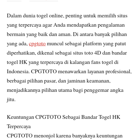
Dalam dunia togel online, penting untuk memilih situs
yang terpercaya agar Anda mendapatkan pengalaman
bermain yang baik dan aman. Di antara banyak pilihan
yang ada,
cpgtoto
muncul sebagai platform yang patut
diperhatikan, dikenal sebagai situs toto 4D dan bandar
togel HK yang terpercaya di kalangan fans togel di
Indonesia. CPGTOTO menawarkan layanan profesional,
berbagai pilihan pasar, dan jaminan keamanan,
menjadikannya pilihan utama bagi penggemar angka
jitu.
Keuntungan CPGTOTO Sebagai Bandar Togel HK
Terpercaya
CPGTOTO menonjol karena banyaknya keuntungan