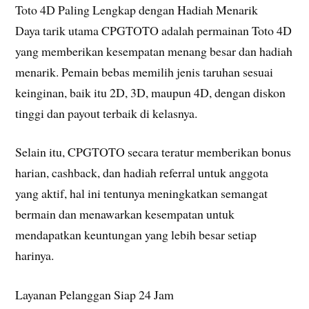
Toto 4D Paling Lengkap dengan Hadiah Menarik
Daya tarik utama CPGTOTO adalah permainan Toto 4D
yang memberikan kesempatan menang besar dan hadiah
menarik. Pemain bebas memilih jenis taruhan sesuai
keinginan, baik itu 2D, 3D, maupun 4D, dengan diskon
tinggi dan payout terbaik di kelasnya.
Selain itu, CPGTOTO secara teratur memberikan bonus
harian, cashback, dan hadiah referral untuk anggota
yang aktif, hal ini tentunya meningkatkan semangat
bermain dan menawarkan kesempatan untuk
mendapatkan keuntungan yang lebih besar setiap
harinya.
Layanan Pelanggan Siap 24 Jam