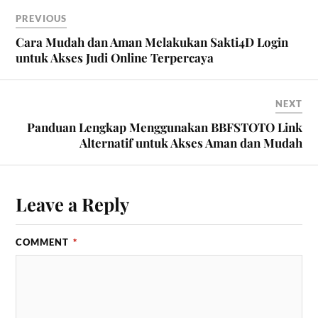
PREVIOUS
Cara Mudah dan Aman Melakukan Sakti4D Login
untuk Akses Judi Online Terpercaya
NEXT
Panduan Lengkap Menggunakan BBFSTOTO Link
Alternatif untuk Akses Aman dan Mudah
Leave a Reply
COMMENT
*