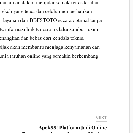
 dan aman dalam menjalankan aktivitas taruhan
ngkah yang tepat dan selalu memperhatikan
i layanan dari BBFSTOTO secara optimal tanpa
te informasi link terbaru melalui sumber resmi
nangkan dan bebas dari kendala teknis.
 bijak akan membantu menjaga kenyamanan dan
dunia taruhan online yang semakin berkembang.
NEXT
Apek88: Platform Judi Online