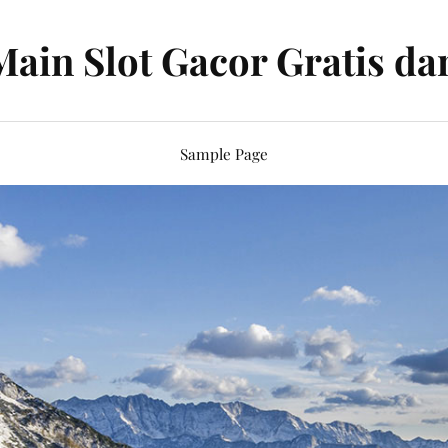
ain Slot Gacor Gratis da
Sample Page