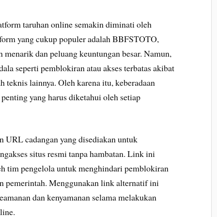
platform taruhan online semakin diminati oleh
latform yang cukup populer adalah BBFSTOTO,
 menarik dan peluang keuntungan besar. Namun,
la seperti pemblokiran atau akses terbatas akibat
teknis lainnya. Oleh karena itu, keberadaan
penting yang harus diketahui oleh setiap
n URL cadangan yang disediakan untuk
gakses situs resmi tanpa hambatan. Link ini
leh tim pengelola untuk menghindari pemblokiran
n pemerintah. Menggunakan link alternatif ini
 keamanan dan kenyamanan selama melakukan
line.