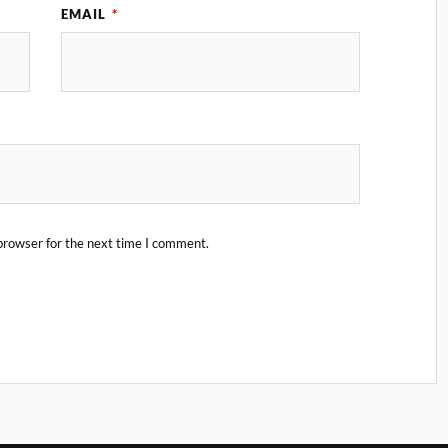
EMAIL
*
browser for the next time I comment.