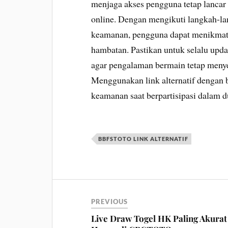
menjaga akses pengguna tetap lancar
online. Dengan mengikuti langkah-la
keamanan, pengguna dapat menikmat
hambatan. Pastikan untuk selalu upda
agar pengalaman bermain tetap menye
Menggunakan link alternatif dengan
keamanan saat berpartisipasi dalam 
BBFSTOTO LINK ALTERNATIF
PREVIOUS
Live Draw Togel HK Paling Akurat