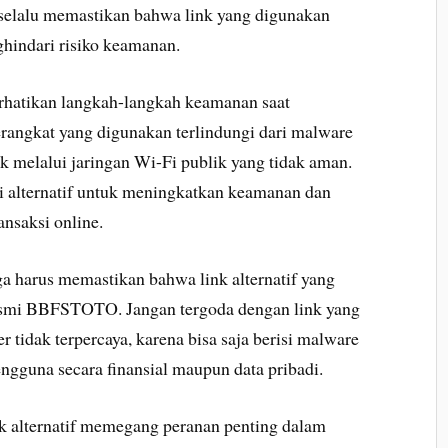
 selalu memastikan bahwa link yang digunakan
ghindari risiko keamanan.
erhatikan langkah-langkah keamanan saat
perangkat yang digunakan terlindungi dari malware
nk melalui jaringan Wi-Fi publik yang tidak aman.
alternatif untuk meningkatkan keamanan dan
nsaksi online.
a harus memastikan bahwa link alternatif yang
resmi BBFSTOTO. Jangan tergoda dengan link yang
 tidak terpercaya, karena bisa saja berisi malware
ngguna secara finansial maupun data pribadi.
 alternatif memegang peranan penting dalam