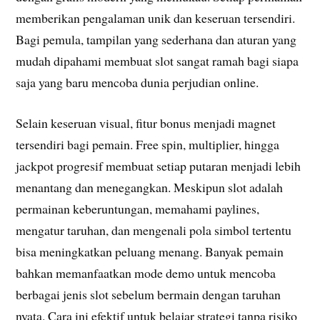
memberikan pengalaman unik dan keseruan tersendiri.
Bagi pemula, tampilan yang sederhana dan aturan yang
mudah dipahami membuat slot sangat ramah bagi siapa
saja yang baru mencoba dunia perjudian online.
Selain keseruan visual, fitur bonus menjadi magnet
tersendiri bagi pemain. Free spin, multiplier, hingga
jackpot progresif membuat setiap putaran menjadi lebih
menantang dan menegangkan. Meskipun slot adalah
permainan keberuntungan, memahami paylines,
mengatur taruhan, dan mengenali pola simbol tertentu
bisa meningkatkan peluang menang. Banyak pemain
bahkan memanfaatkan mode demo untuk mencoba
berbagai jenis slot sebelum bermain dengan taruhan
nyata. Cara ini efektif untuk belajar strategi tanpa risiko