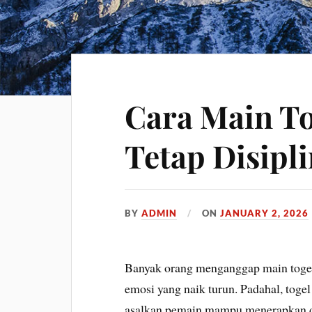
Cara Main To
Tetap Disipli
BY
ADMIN
ON
JANUARY 2, 2026
Banyak orang menganggap main togel 
emosi yang naik turun. Padahal, togel
asalkan pemain mampu menerapkan di