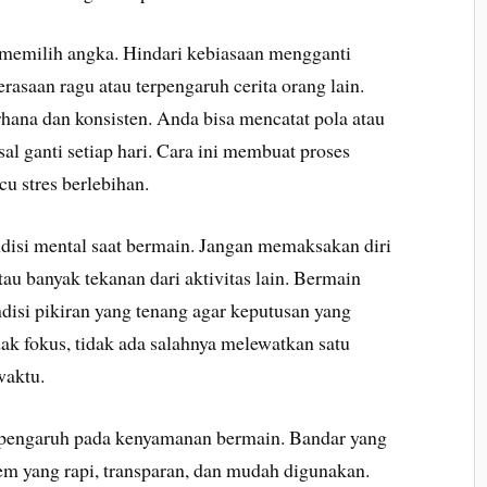
a memilih angka. Hindari kebiasaan mengganti
rasaan ragu atau terpengaruh cerita orang lain.
hana dan konsisten. Anda bisa mencatat pola atau
sal ganti setiap hari. Cara ini membuat proses
u stres berlebihan.
ndisi mental saat bermain. Jangan memaksakan diri
tau banyak tekanan dari aktivitas lain. Bermain
disi pikiran yang tenang agar keputusan yang
idak fokus, tidak ada salahnya melewatkan satu
waktu.
erpengaruh pada kenyamanan bermain. Bandar yang
em yang rapi, transparan, dan mudah digunakan.