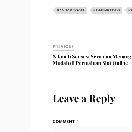
BANDAR TOGEL
KOMENGTOTO
K
PREVIOUS
Nikmati Sensasi Seru dan Menang
Mudah di Permainan Slot Online
Leave a Reply
COMMENT
*