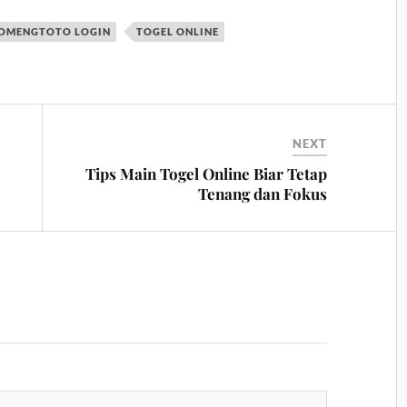
OMENGTOTO LOGIN
TOGEL ONLINE
NEXT
Tips Main Togel Online Biar Tetap
Tenang dan Fokus