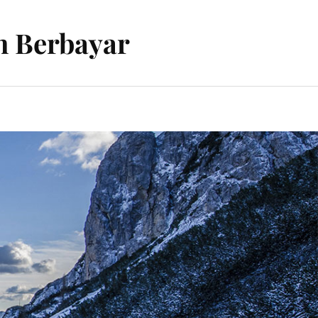
n Berbayar