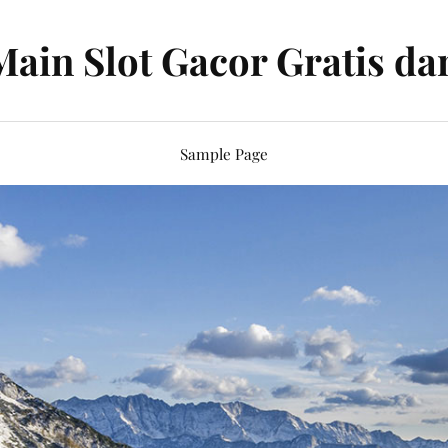
ain Slot Gacor Gratis da
Sample Page