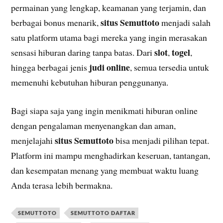
permainan yang lengkap, keamanan yang terjamin, dan
situs Semuttoto
berbagai bonus menarik,
menjadi salah
satu platform utama bagi mereka yang ingin merasakan
slot
togel
sensasi hiburan daring tanpa batas. Dari
,
,
judi online
hingga berbagai jenis
, semua tersedia untuk
memenuhi kebutuhan hiburan penggunanya.
Bagi siapa saja yang ingin menikmati hiburan online
dengan pengalaman menyenangkan dan aman,
situs Semuttoto
menjelajahi
bisa menjadi pilihan tepat.
Platform ini mampu menghadirkan keseruan, tantangan,
dan kesempatan menang yang membuat waktu luang
Anda terasa lebih bermakna.
SEMUTTOTO
SEMUTTOTO DAFTAR