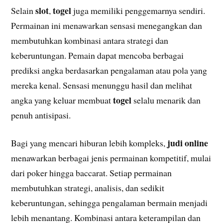
slot
togel
Selain
,
juga memiliki penggemarnya sendiri.
Permainan ini menawarkan sensasi menegangkan dan
membutuhkan kombinasi antara strategi dan
keberuntungan. Pemain dapat mencoba berbagai
prediksi angka berdasarkan pengalaman atau pola yang
mereka kenal. Sensasi menunggu hasil dan melihat
togel
angka yang keluar membuat
selalu menarik dan
penuh antisipasi.
judi online
Bagi yang mencari hiburan lebih kompleks,
menawarkan berbagai jenis permainan kompetitif, mulai
dari poker hingga baccarat. Setiap permainan
membutuhkan strategi, analisis, dan sedikit
keberuntungan, sehingga pengalaman bermain menjadi
lebih menantang. Kombinasi antara keterampilan dan