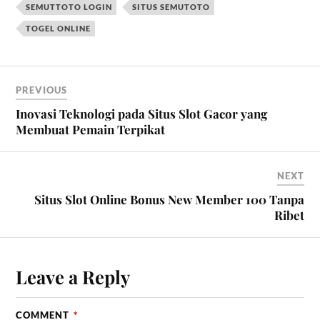
SEMUTTOTO LOGIN
SITUS SEMUTOTO
TOGEL ONLINE
PREVIOUS
Inovasi Teknologi pada Situs Slot Gacor yang
Membuat Pemain Terpikat
NEXT
Situs Slot Online Bonus New Member 100 Tanpa
Ribet
Leave a Reply
COMMENT
*