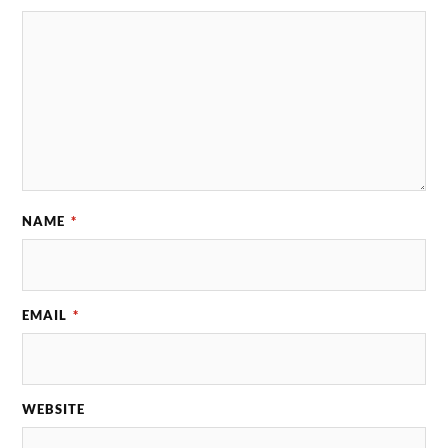
NAME
*
EMAIL
*
WEBSITE