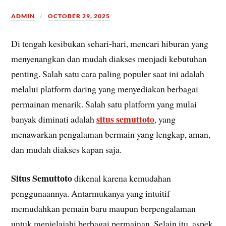
ADMIN
OCTOBER 29, 2025
Di tengah kesibukan sehari-hari, mencari hiburan yang
menyenangkan dan mudah diakses menjadi kebutuhan
penting. Salah satu cara paling populer saat ini adalah
melalui platform daring yang menyediakan berbagai
permainan menarik. Salah satu platform yang mulai
situs semuttoto
banyak diminati adalah
, yang
menawarkan pengalaman bermain yang lengkap, aman,
dan mudah diakses kapan saja.
Situs Semuttoto
dikenal karena kemudahan
penggunaannya. Antarmukanya yang intuitif
memudahkan pemain baru maupun berpengalaman
untuk menjelajahi berbagai permainan. Selain itu, aspek