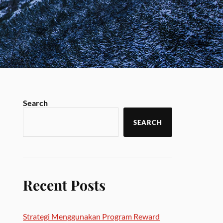
Search
SEARCH
Recent Posts
Strategi Menggunakan Program Reward