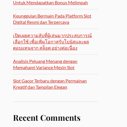
Untuk Mendapatkan Bonus Melimpah
Keunggulan Bermain Pada Platform Slot
Digital Resmi dan Terpercaya
เปิดเผยความลับที่ผู้เล่นมากประสบการณ์
เลือกใช้ เพื่อเพิ่มโอกาสรับโบนัสและผล
ตอบแทนจาก สล็อต อย่างต่อเนื่อง
Analisis Peluang Menang dengan
Memahami Variance Mesin Slot
Slot Gacor Terbaru dengan Permainan
Kreatif dan Tampilan Elegan
Recent Comments