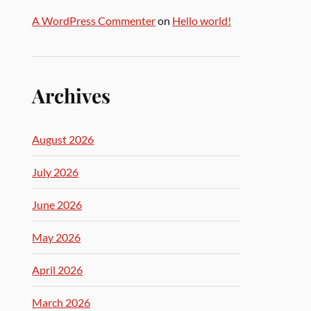
A WordPress Commenter
on
Hello world!
Archives
August 2026
July 2026
June 2026
May 2026
April 2026
March 2026