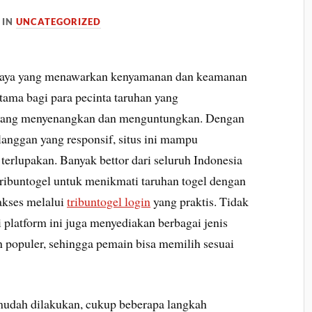
IN
UNCATEGORIZED
ercaya yang menawarkan kenyamanan dan keamanan
utama bagi para pecinta taruhan yang
yang menyenangkan dan menguntungkan. Dengan
elanggan yang responsif, situs ini mampu
terlupakan. Banyak bettor dari seluruh Indonesia
buntogel untuk menikmati taruhan togel dengan
akses melalui
tribuntogel login
yang praktis. Tidak
platform ini juga menyediakan berbagai jenis
n populer, sehingga pemain bisa memilih sesuai
t mudah dilakukan, cukup beberapa langkah