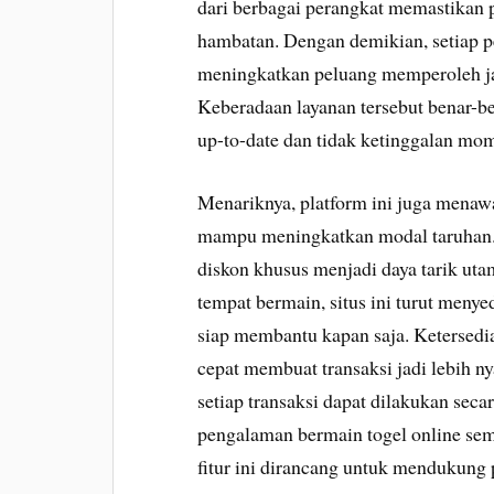
dari berbagai perangkat memastikan 
hambatan. Dengan demikian, setiap p
meningkatkan peluang memperoleh jac
Keberadaan layanan tersebut benar-be
up-to-date dan tidak ketinggalan mo
Menariknya, platform ini juga mena
mampu meningkatkan modal taruhan. 
diskon khusus menjadi daya tarik uta
tempat bermain, situs ini turut menye
siap membantu kapan saja. Ketersed
cepat membuat transaksi jadi lebih n
setiap transaksi dapat dilakukan seca
pengalaman bermain togel online s
fitur ini dirancang untuk mendukung