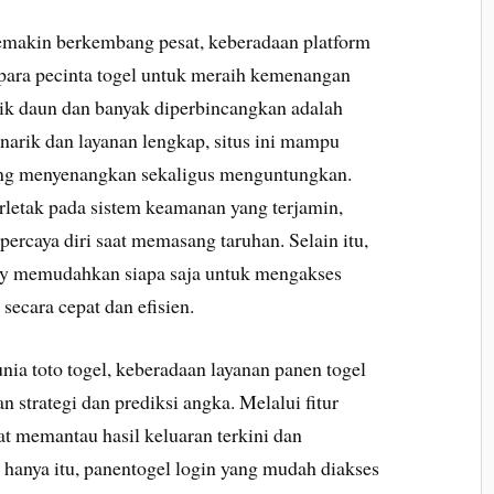
emakin berkembang pesat, keberadaan platform
 para pecinta togel untuk meraih kemenangan
naik daun dan banyak diperbincangkan adalah
enarik dan layanan lengkap, situs ini mampu
ng menyenangkan sekaligus menguntungkan.
rletak pada sistem keamanan yang terjamin,
rcaya diri saat memasang taruhan. Selain itu,
dly memudahkan siapa saja untuk mengakses
secara cepat dan efisien.
ia toto togel, keberadaan layanan panen togel
strategi dan prediksi angka. Melalui fitur
at memantau hasil keluaran terkini dan
anya itu, panentogel login yang mudah diakses