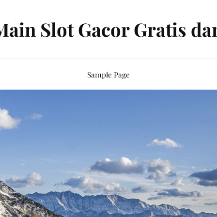
ain Slot Gacor Gratis da
Sample Page