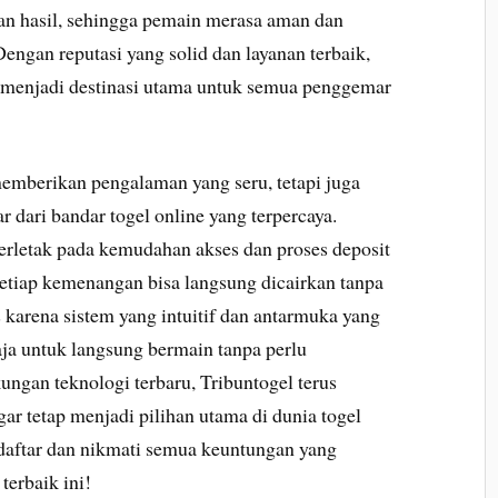
gan hasil, sehingga pemain merasa aman dan
engan reputasi yang solid dan layanan terbaik,
 menjadi destinasi utama untuk semua penggemar
memberikan pengalaman yang seru, tetapi juga
 dari bandar togel online yang terpercaya.
 terletak pada kemudahan akses dan proses deposit
setiap kemenangan bisa langsung dicairkan tanpa
s karena sistem yang intuitif dan antarmuka yang
ja untuk langsung bermain tanpa perlu
gan teknologi terbaru, Tribuntogel terus
ar tetap menjadi pilihan utama di dunia togel
a daftar dan nikmati semua keuntungan yang
terbaik ini!