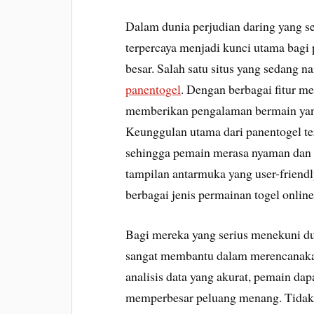
Dalam dunia perjudian daring yang s
terpercaya menjadi kunci utama bagi
besar. Salah satu situs yang sedang 
panentogel
. Dengan berbagai fitur m
memberikan pengalaman bermain ya
Keunggulan utama dari panentogel te
sehingga pemain merasa nyaman dan pe
tampilan antarmuka yang user-frien
berbagai jenis permainan togel online 
Bagi mereka yang serius menekuni dun
sangat membantu dalam merencanakan 
analisis data yang akurat, pemain dap
memperbesar peluang menang. Tidak h