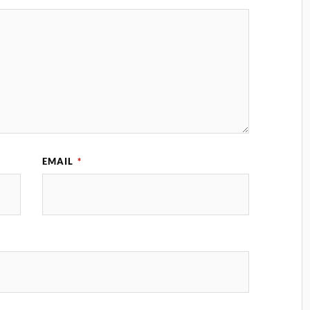
EMAIL
*