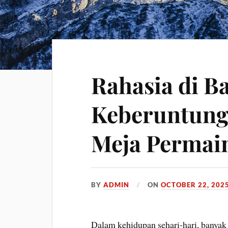
Rahasia di B
Keberuntunga
Meja Permai
BY
ADMIN
ON
OCTOBER 22, 202
Dalam kehidupan sehari-hari, banyak