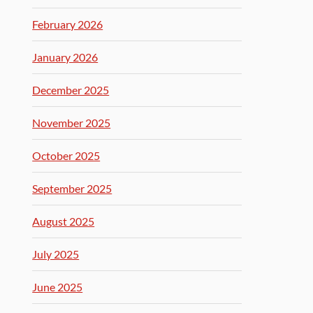
February 2026
January 2026
December 2025
November 2025
October 2025
September 2025
August 2025
July 2025
June 2025