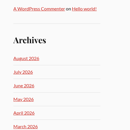
A WordPress Commenter
on
Hello world!
Archives
August 2026
July 2026
June 2026
May 2026
April 2026
March 2026