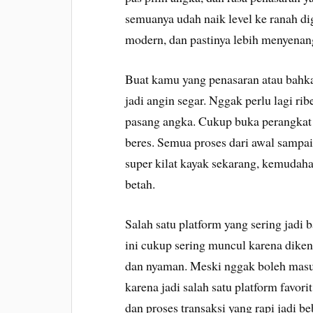
semuanya udah naik level ke ranah dig
modern, dan pastinya lebih menyenan
Buat kamu yang penasaran atau bahkan
jadi angin segar. Nggak perlu lagi rib
pasang angka. Cukup buka perangkat 
beres. Semua proses dari awal sampai
super kilat kayak sekarang, kemudah
betah.
Salah satu platform yang sering jadi
ini cukup sering muncul karena dike
dan nyaman. Meski nggak boleh masuk 
karena jadi salah satu platform favor
dan proses transaksi yang rapi jadi be