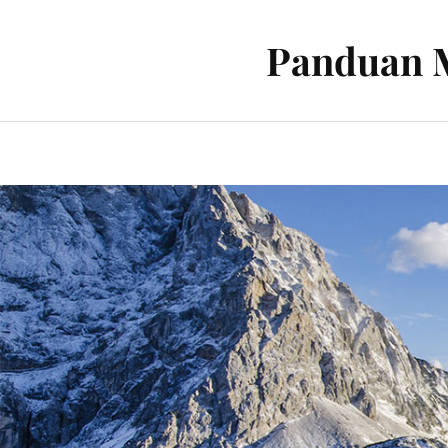
Panduan M