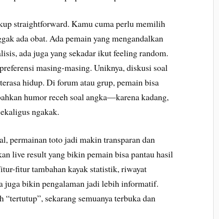
ukup straightforward. Kamu cuma perlu memilih
 nggak ada obat. Ada pemain yang mengandalkan
lisis, ada juga yang sekadar ikut feeling random.
 preferensi masing-masing. Uniknya, diskusi soal
 terasa hidup. Di forum atau grup, pemain bisa
an bahkan humor receh soal angka—karena kadang,
sekaligus ngakak.
l, permainan toto jadi makin transparan dan
an live result yang bikin pemain bisa pantau hasil
tur-fitur tambahan kayak statistik, riwayat
juga bikin pengalaman jadi lebih informatif.
ih “tertutup”, sekarang semuanya terbuka dan