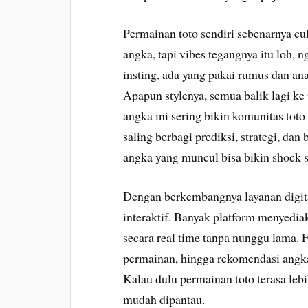
Permainan toto sendiri sebenarnya c
angka, tapi vibes tegangnya itu loh,
insting, ada yang pakai rumus dan ana
Apapun stylenya, semua balik lagi ke
angka ini sering bikin komunitas toto
saling berbagi prediksi, strategi, d
angka yang muncul bisa bikin shock 
Dengan berkembangnya layanan digita
interaktif. Banyak platform menyediak
secara real time tanpa nunggu lama. Fi
permainan, hingga rekomendasi angka 
Kalau dulu permainan toto terasa leb
mudah dipantau.