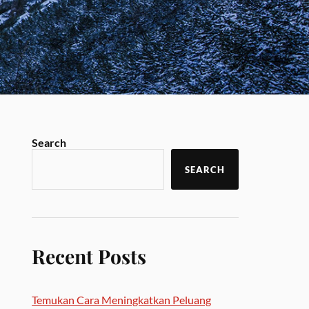
Search
SEARCH
Recent Posts
Temukan Cara Meningkatkan Peluang