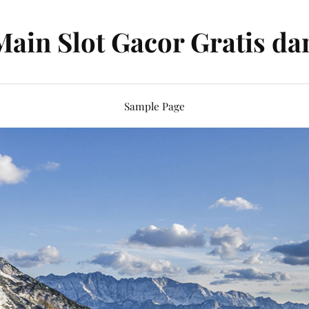
ain Slot Gacor Gratis da
Sample Page