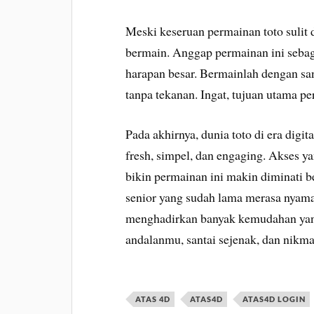
Meski keseruan permainan toto sulit di
bermain. Anggap permainan ini seba
harapan besar. Bermainlah dengan sant
tanpa tekanan. Ingat, tujuan utama pe
Pada akhirnya, dunia toto di era dig
fresh, simpel, dan engaging. Akses ya
bikin permainan ini makin diminati 
senior yang sudah lama merasa nyama
menghadirkan banyak kemudahan yang
andalanmu, santai sejenak, dan nikmat
ATAS 4D
ATAS4D
ATAS4D LOGIN